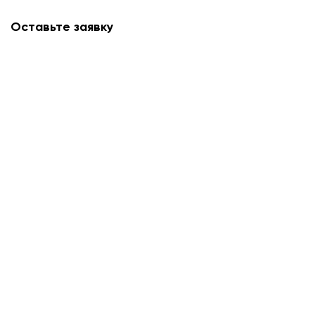
Оставьте заявку
Мы свяжемся с вами в ближайшее время и
проконсультируем.