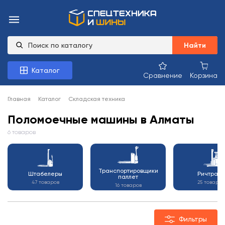
Найти
Каталог
Сравнение
Корзина
Главная
Каталог
Складская техника
Поломоечные машины в Алматы
6 товаров
Транспортировщики
Штабелеры
Ричтраки
паллет
47 товаров
25 товаров
16 товаров
Фильтры