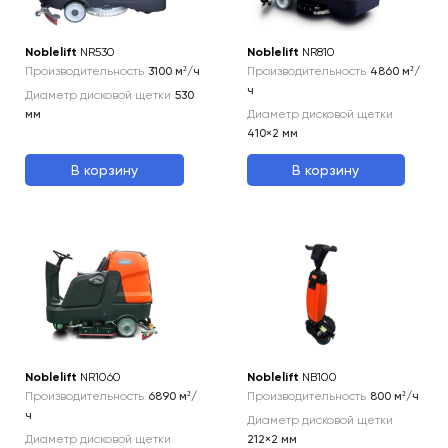
Noblelift
NR530
Noblelift
NR810
Производительность
3100
м²/ч
Производительность
4860
м²/
ч
Диаметр дисковой щетки
530
мм
Диаметр дисковой щетки
410×2
мм
В корзину
В корзину
Noblelift
NR1060
Noblelift
NB100
Производительность
6890
м²/
Производительность
800
м²/ч
ч
Диаметр дисковой щетки
Диаметр дисковой щетки
212×2
мм