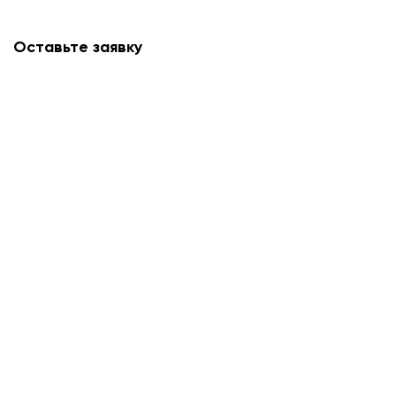
Оставьте заявку
Мы свяжемся с вами в ближайшее время и
проконсультируем.