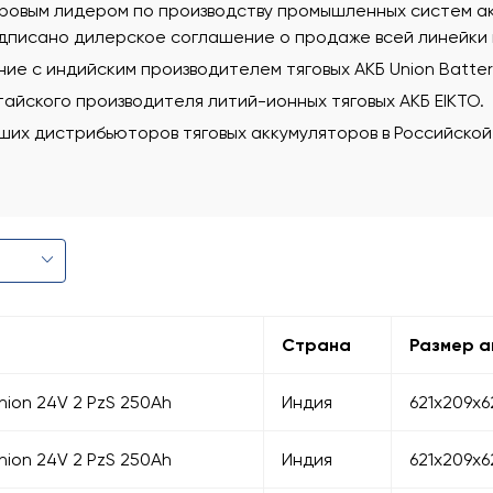
мировым лидером по производству промышленных систем а
подписано дилерское соглашение о продаже всей линейки
е с индийским производителем тяговых АКБ Union Batterie
айского производителя литий-ионных тяговых АКБ EIKTO.
ших дистрибьюторов тяговых аккумуляторов в Российской
Страна
Размер а
nion 24V 2 PzS 250Ah
Индия
621х209х6
nion 24V 2 PzS 250Ah
Индия
621х209х6