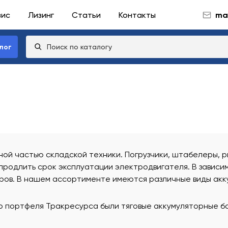
вис
Лизинг
Статьи
Контакты
mai
лог
ой частью складской техники. Погрузчики, штабелеры, р
продлить срок эксплуатации электродвигателя. В зависи
оров. В нашем ассортименте имеются различные виды акк
го портфеля Тракресурса были тяговые аккумуляторные б