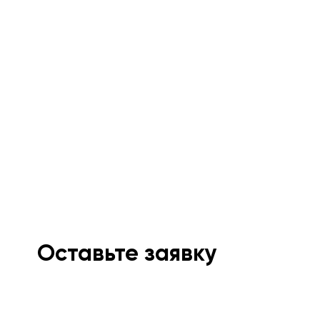
Оставьте заявку
Мы свяжемся с вами в ближайшее время и
проконсультируем.