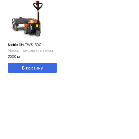
Noblelift
TWS-300i
Масса прицепного груза
3000
кг
В корзину