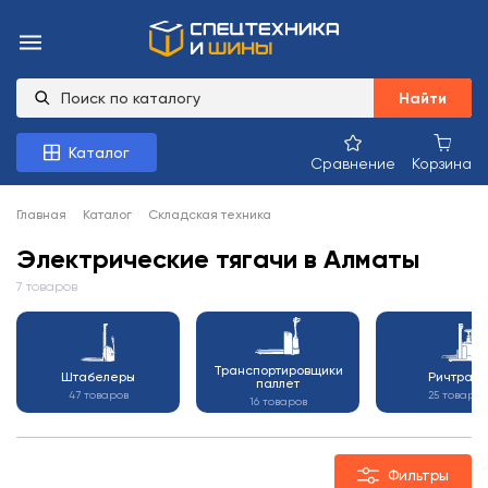
Найти
Каталог
Сравнение
Корзина
Главная
Каталог
Складская техника
Электрические тягачи в Алматы
7 товаров
Транспортировщики
Штабелеры
Ричтраки
паллет
47 товаров
25 товаров
16 товаров
Фильтры