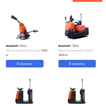
Noblelift
TE10Li
Noblelift
T30Q
Масса прицепного груза
1000
Масса прицепного груза
кг
3000
кг
В корзину
В корзину