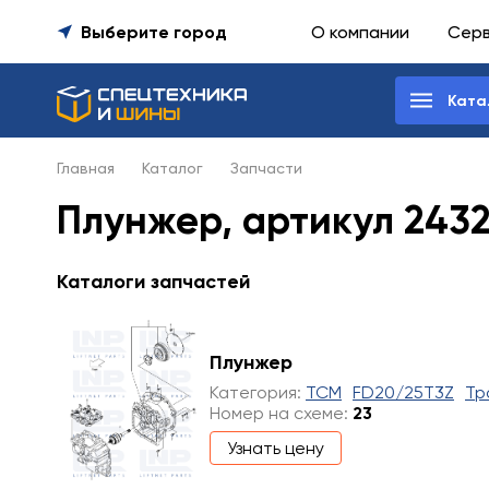
Выберите город
О компании
Сер
Ката
Главная
Каталог
Запчасти
Плунжер, артикул 243
Каталоги запчастей
Плунжер
Категория:
TCM
FD20/25T3Z
Тр
Номер на схеме:
23
Узнать цену