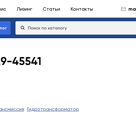
вис
Лизинг
Статьи
Контакты
mai
лог
29-45541
ансмиссия
Гидротрансформатор