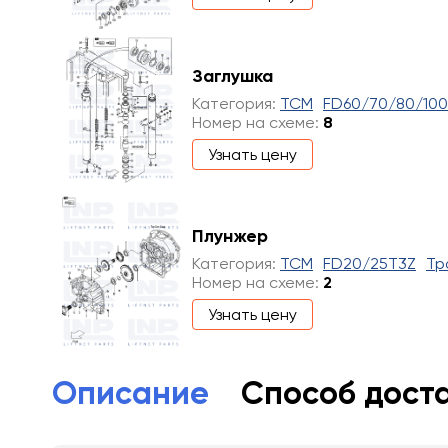
Заглушка
Категория:
TCM
FD60/70/80/10
Номер на схеме:
8
Узнать цену
Плунжер
Категория:
TCM
FD20/25T3Z
Тр
Номер на схеме:
2
Узнать цену
Описание
Способ дост