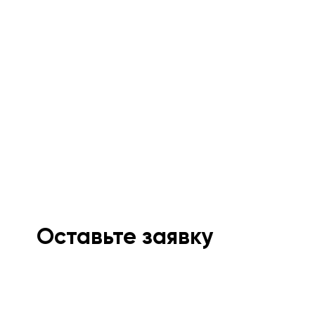
Оставьте заявку
Мы свяжемся с вами в ближайшее время и
проконсультируем.