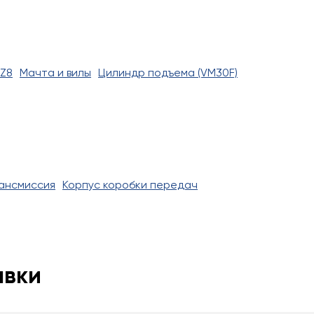
0Z8
Мачта и вилы
Цилиндр подъема (VM30F)
ансмиссия
Корпус коробки передач
авки