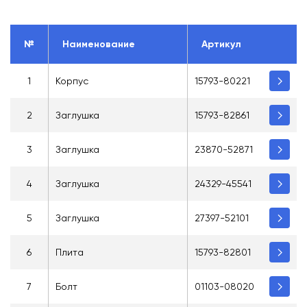
№
Наименование
Артикул
1
Корпус
15793-80221
2
Заглушка
15793-82861
3
Заглушка
23870-52871
4
Заглушка
24329-45541
5
Заглушка
27397-52101
6
Плита
15793-82801
7
Болт
01103-08020