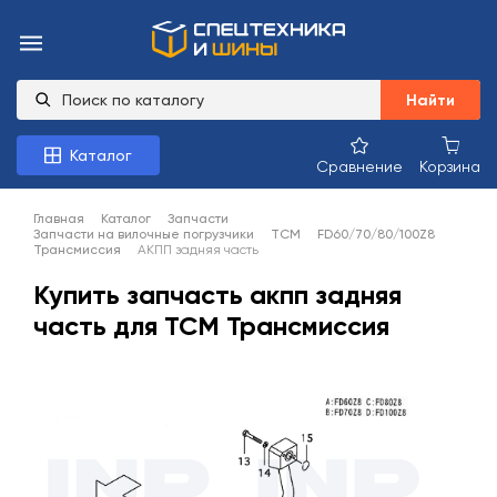
Найти
Каталог
Сравнение
Корзина
Главная
Каталог
Запчасти
Запчасти на вилочные погрузчики
TCM
FD60/70/80/100Z8
Трансмиссия
АКПП задняя часть
Купить запчасть акпп задняя
часть для TCM Трансмиссия