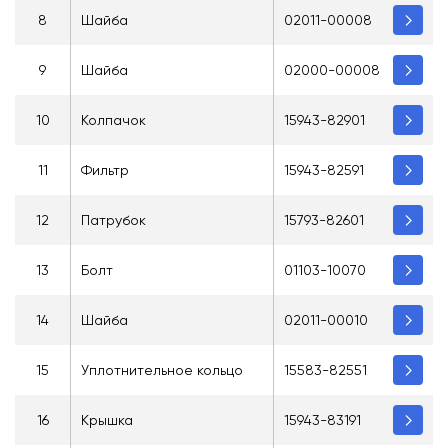
8
Шайба
02011-00008
9
Шайба
02000-00008
10
Колпачок
15943-82901
11
Фильтр
15943-82591
12
Патрубок
15793-82601
13
Болт
01103-10070
14
Шайба
02011-00010
15
Уплотнительное кольцо
15583-82551
16
Крышка
15943-83191