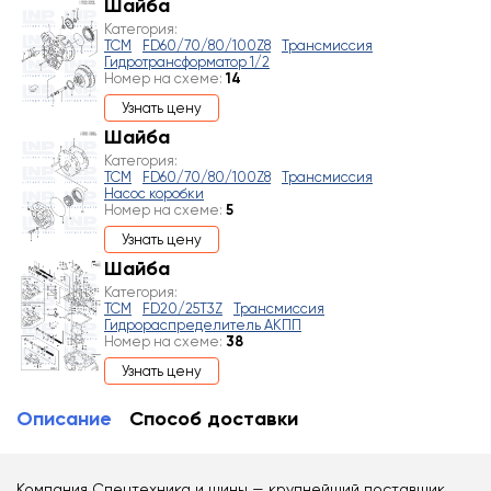
Шайба
Категория:
TCM
FD60/70/80/100Z8
Трансмиссия
Гидротрансформатор 1/2
Номер на схеме:
14
Узнать цену
Шайба
Категория:
TCM
FD60/70/80/100Z8
Трансмиссия
Насос коробки
Номер на схеме:
5
Узнать цену
Шайба
Категория:
TCM
FD20/25T3Z
Трансмиссия
Гидрораспределитель АКПП
Номер на схеме:
38
Узнать цену
Описание
Способ доставки
Компания Спецтехника и шины — крупнейший поставщик