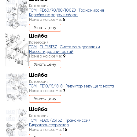
Категория:
TCM
FD60/70/80/100Z8
Трансмиссия
Коробка передач в сборе
Номер на схеме:
5
Узнать цену
Шайба
Категория:
TCM
FHD18T3Z
Система гидравлики
Насос гидравлический
Номер на схеме:
9
Узнать цену
Шайба
Категория:
TCM
FB10/15/18-8
Редуктор ведущего моста
Номер на схеме:
7
Узнать цену
Шайба
Категория:
TCM
FD20/25T3Z
Трансмиссия
Гидротрансформатор
Номер на схеме:
16