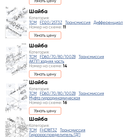
Узнать цену
Шайба
Категория:
TCM
FD20/25T3Z
Трансмиссия
Дифференциал
Номер на схеме:
11
Узнать цену
Шайба
Категория:
TCM
FD60/70/80/100Z8
Трансмиссия
АКПП задняя часть
Номер на схеме:
14
Узнать цену
Шайба
Категория:
TCM
FD60/70/80/100Z8
Трансмиссия
Муфта гидродинамическая
Номер на схеме:
16
Узнать цену
Шайба
Категория:
TCM
FHD18T3Z
Трансмиссия
Гидрораспределитель ГДП