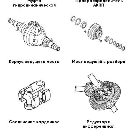
Муфта
Гидрораспределитель
гидродинамическая
АКПП
Корпус ведущего моста
Мост ведущий в разборе
Соединение карданное
Редуктор и
дифференциал