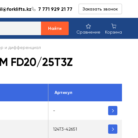
l@forklifts.kz
7 771 929 21 77
Заказать звонок
Найти
Сравнение
Корзина
ор и дифференциал
CM FD20/25T3Z
Артикул
-
124T3-42651