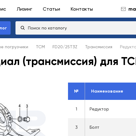
вис
Лизинг
Статьи
Контакты
mai
лог
ые погрузчики
TCM
FD20/25T3Z
Трансмиссия
Редукт
иал (трансмиссия) для T
№
Наименование
1
Редуктор
3
Болт