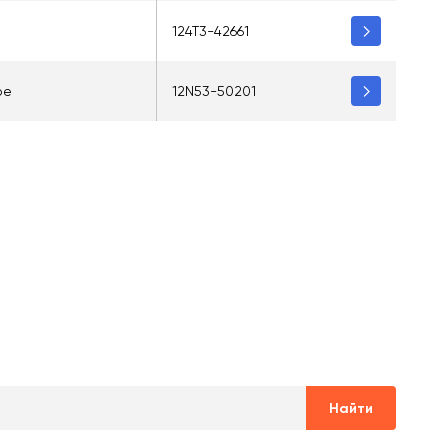
124T3-42661
ре
12N53-50201
Найти