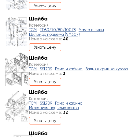
Узнать цену
Шайба
Категория:
TCM
FD60/70/80/100Z8
Мачта и вилы
Цилиндр подъема (VM30F)
Номер на схеме:
40
Узнать цену
Шайба
Категория:
TCM
SSL709
Рама и кабина
Задняя крышка кузова
Номер на схеме:
3
Узнать цену
Шайба
Категория:
TCM
SSL709
Рама и кабина
Механизм подъема ковша
Номер на схеме:
32
Узнать цену
Шайба