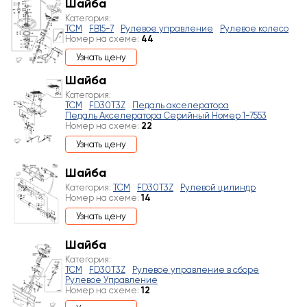
Шайба
Категория:
TCM
FB15-7
Рулевое управление
Рулевое колесо
Номер на схеме:
44
Узнать цену
Шайба
Категория:
TCM
FD30T3Z
Педаль акселератора
Педаль Акселератора Серийный Номер 1-7553
Номер на схеме:
22
Узнать цену
Шайба
Категория:
TCM
FD30T3Z
Рулевой цилиндр
Номер на схеме:
14
Узнать цену
Шайба
Категория:
TCM
FD30T3Z
Рулевое управление в сборе
Рулевое Управление
Номер на схеме:
12