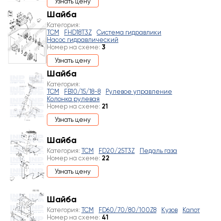
Узнать цену
Шайба
Категория:
TCM
FHD18T3Z
Система гидравлики
Насос гидравлический
Номер на схеме:
3
Узнать цену
Шайба
Категория:
TCM
FB10/15/18-8
Рулевое управление
Колонка рулевая
Номер на схеме:
21
Узнать цену
Шайба
Категория:
TCM
FD20/25T3Z
Педаль газа
Номер на схеме:
22
Узнать цену
Шайба
Категория:
TCM
FD60/70/80/100Z8
Кузов
Капот
Номер на схеме:
41