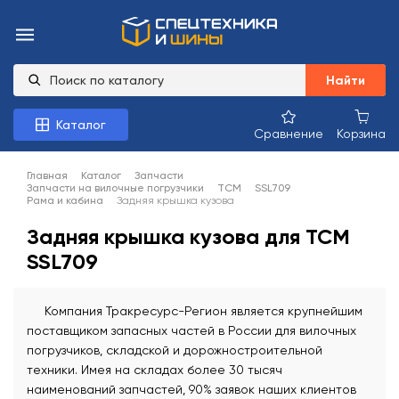
Найти
Каталог
Сравнение
Корзина
Главная
Каталог
Запчасти
Запчасти на вилочные погрузчики
TCM
SSL709
Рама и кабина
Задняя крышка кузова
Задняя крышка кузова для TCM
SSL709
Компания Тракресурс-Регион является крупнейшим
поставщиком запасных частей в России для вилочных
погрузчиков, складской и дорожностроительной
техники. Имея на складах более 30 тысяч
наименований запчастей, 90% заявок наших клиентов