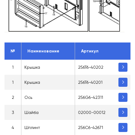
№
Наименование
Артикул
1
Крышка
256T6-40202
1
Крышка
256T6-40201
2
Ось
256G6-42311
3
Шайба
02000-00012
4
Шплинт
256C6-42671