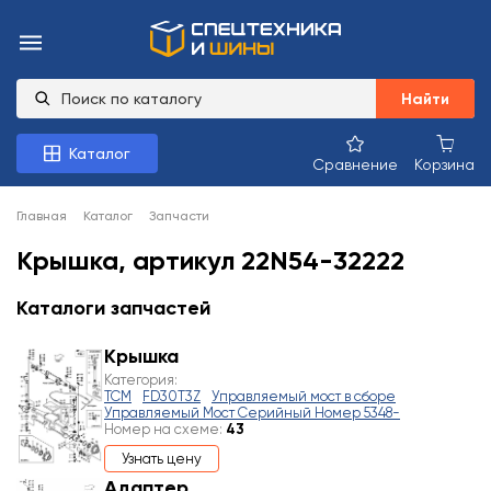
Найти
Каталог
Сравнение
Корзина
Главная
Каталог
Запчасти
Крышка, артикул 22N54-32222
Каталоги запчастей
Крышка
Категория:
TCM
FD30T3Z
Управляемый мост в сборе
Управляемый Мост Серийный Номер 5348-
Номер на схеме:
43
Узнать цену
Адаптер