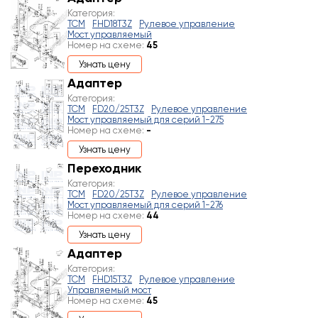
Категория:
TCM
FHD18T3Z
Рулевое управление
Мост управляемый
Номер на схеме:
45
Узнать цену
Адаптер
Категория:
TCM
FD20/25T3Z
Рулевое управление
Мост управляемый для серий 1-275
Номер на схеме:
-
Узнать цену
Переходник
Категория:
TCM
FD20/25T3Z
Рулевое управление
Мост управляемый для серий 1-276
Номер на схеме:
44
Узнать цену
Адаптер
Категория:
TCM
FHD15T3Z
Рулевое управление
Управляемый мост
Номер на схеме:
45