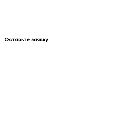
Оставьте заявку
Мы свяжемся с вами в ближайшее время и
проконсультируем.