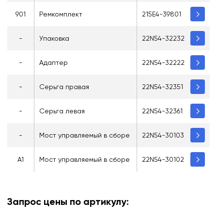
901
Ремкомплект
215E4-39801
-
Упаковка
22N54-32232
-
Адаптер
22N54-32222
-
Серьга правая
22N54-32351
-
Серьга левая
22N54-32361
-
Мост управляемый в сборе
22N54-30103
A1
Мост управляемый в сборе
22N54-30102
Запрос цены по артикулу: