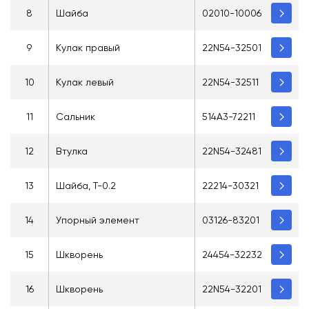
8
Шайба
02010-10006
9
Кулак правый
22N54-32501
10
Кулак левый
22N54-32511
11
Сальник
514A3-72211
12
Втулка
22N54-32481
13
Шайба, T-0.2
22214-30321
14
Упорный элемент
03126-83201
15
Шкворень
24454-32232
16
Шкворень
22N54-32201