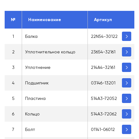
№
Наименование
Артикул
1
Балка
22N54-30122
2
Уплотнительное кольцо
23654-32161
3
Уплотнение
214A4-32161
4
Подшипник
03146-13201
5
Пластина
514A3-72052
6
Кольцо
514A3-72062
7
Болт
01141-06012