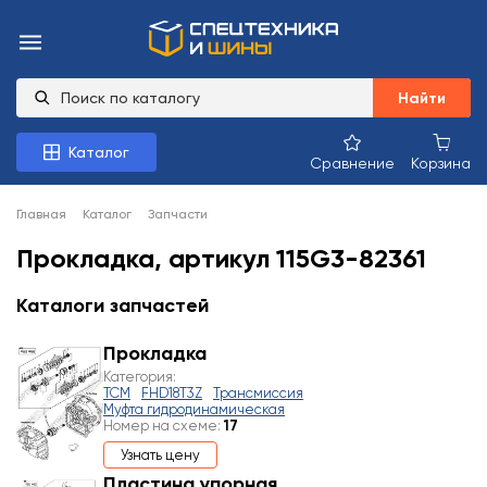
Найти
Каталог
Сравнение
Корзина
Главная
Каталог
Запчасти
Прокладка, артикул 115G3-82361
Каталоги запчастей
Прокладка
Категория:
TCM
FHD18T3Z
Трансмиссия
Муфта гидродинамическая
Номер на схеме:
17
Узнать цену
Пластина упорная