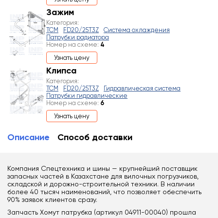
Зажим
Категория:
TCM
FD20/25T3Z
Система охлаждения
Патрубки радиатора
Номер на схеме:
4
Узнать цену
Клипса
Категория:
TCM
FD20/25T3Z
Гидравлическая система
Патрубки гидравлические
Номер на схеме:
6
Узнать цену
Описание
Способ доставки
Компания Спецтехника и шины — крупнейший поставщик
запасных частей в Казахстане для вилочных погрузчиков,
складской и дорожно-строительной техники. В наличии
более 40 тысяч наименований, что позволяет обеспечить
90% заявок клиентов сразу.
Запчасть Хомут патрубка (артикул 04911-00040) прошла