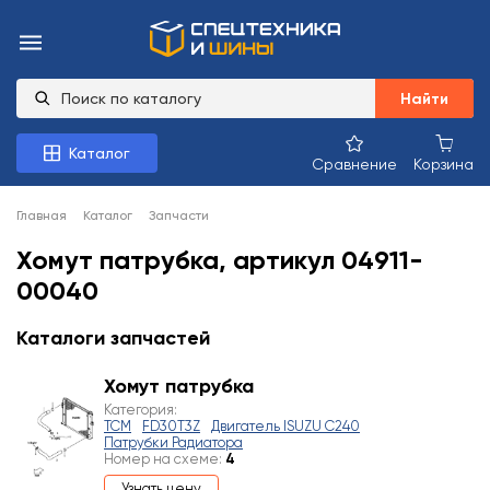
Найти
Каталог
Сравнение
Корзина
Главная
Каталог
Запчасти
Хомут патрубка, артикул 04911-
00040
Каталоги запчастей
Хомут патрубка
Категория:
TCM
FD30T3Z
Двигатель ISUZU C240
Патрубки Радиатора
Номер на схеме:
4
Узнать цену