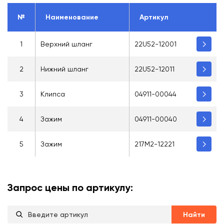
№
Наименование
Артикул
1
Верхний шланг
22U52-12001
2
Нижний шланг
22U52-12011
3
Клипса
04911-00044
4
Зажим
04911-00040
5
Зажим
217M2-12221
Запрос цены по артикулу:
Найти