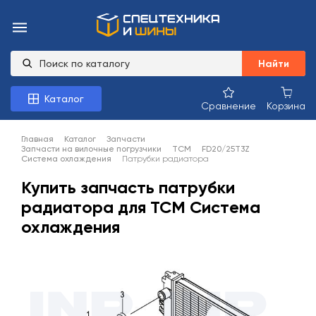
Найти
Каталог
Сравнение
Корзина
Главная
Каталог
Запчасти
Запчасти на вилочные погрузчики
TCM
FD20/25T3Z
Система охлаждения
Патрубки радиатора
Купить запчасть патрубки
радиатора для TCM Система
охлаждения