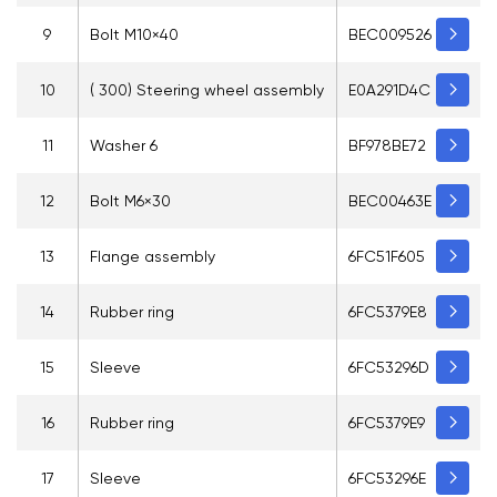
9
Bolt M10×40
BEC009526
10
( 300) Steering wheel assembly
E0A291D4C
11
Washer 6
BF978BE72
12
Bolt M6×30
BEC00463E
13
Flange assembly
6FC51F605
14
Rubber ring
6FC5379E8
15
Sleeve
6FC53296D
16
Rubber ring
6FC5379E9
17
Sleeve
6FC53296E