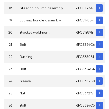
18
Steering column assembly
6FC51F664
19
Locking handle assembly
6FC51F08F
20
Bracket weldment
6FC51B97E
21
Bolt
6FC5324C6
22
Bushing
6FC535081
23
Bolt
6FC5324C4
24
Sleeve
6FC538280
25
Nut
6FC537215
26
Bolt
6FC5324C5