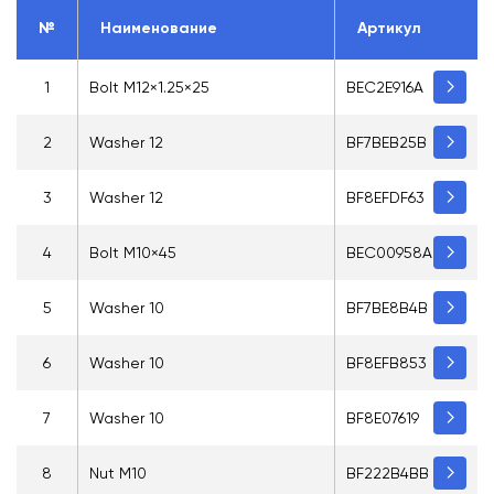
№
Наименование
Артикул
1
Bolt M12×1.25×25
BEC2E916A
2
Washer 12
BF7BEB25B
3
Washer 12
BF8EFDF63
4
Bolt M10×45
BEC00958A
5
Washer 10
BF7BE8B4B
6
Washer 10
BF8EFB853
7
Washer 10
BF8E07619
8
Nut M10
BF222B4BB