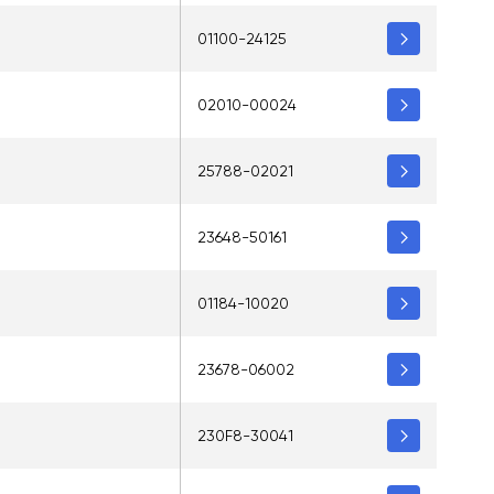
01100-24125
02010-00024
25788-02021
23648-50161
01184-10020
23678-06002
5
230F8-30041