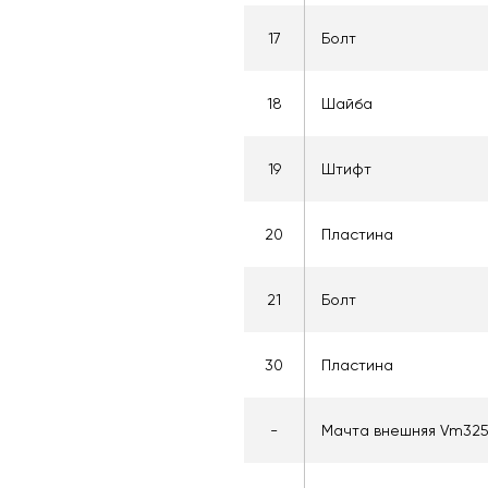
17
Болт
18
Шайба
19
Штифт
20
Пластина
21
Болт
30
Пластина
-
Мачта внешняя Vm32