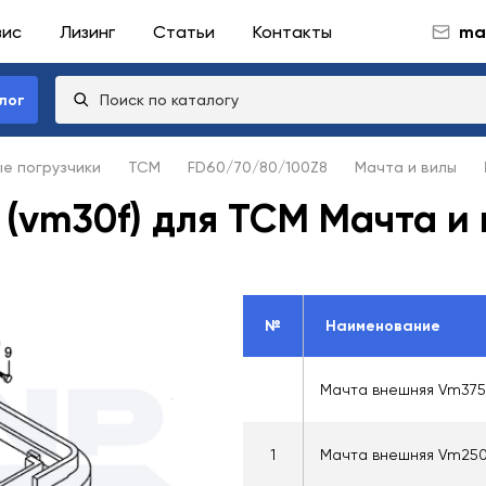
вис
Лизинг
Статьи
Контакты
mai
лог
ые погрузчики
TCM
FD60/70/80/100Z8
Мачта и вилы
 (vm30f) для TCM Мачта и
№
Наименование
Мачта внешняя Vm375
1
Мачта внешняя Vm25