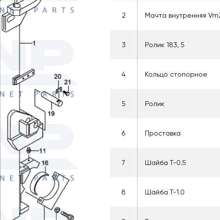
2
Мачта внутренняя Vm
3
Ролик 183, 5
4
Кольцо стопорное
5
Ролик
6
Проставка
7
Шайба T-0.5
8
Шайба T-1.0