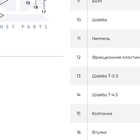
9
Болт
10
Шайба
11
Ниппель
12
Фрикционная пластин
13
Шайба T-0.5
14
Шайба T-4.5
15
Колпачок
16
Втулка