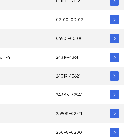
01100-12055
02010-00012
04901-00100
а T-4
24319-43611
24319-43621
24388-32941
25908-02211
230F8-02001