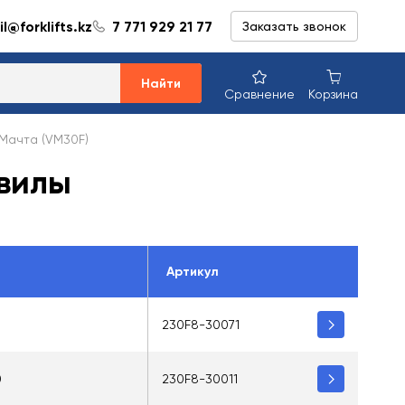
l@forklifts.kz
7 771 929 21 77
Заказать звонок
Найти
Сравнение
Корзина
Мачта (VM30F)
 вилы
Артикул
230F8-30071
0
230F8-30011