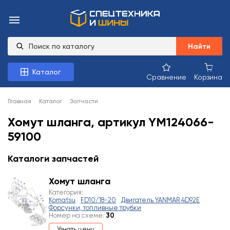
Найти
Каталог
Сравнение
Корзина
Главная
Каталог
Запчасти
Хомут шланга, артикул YM124066-
59100
Каталоги запчастей
Хомут шланга
Категория:
Komatsu
FD10/18-20
Двигатель YANMAR 4D92E
Форсунки, топливные трубки
Номер на схеме:
30
Узнать цену