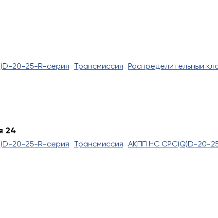
)D-20-25-R-серия
Трансмиссия
Распределительный кл
я 24
)D-20-25-R-серия
Трансмиссия
АКПП HC CPC(Q)D-20-2