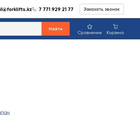
l@forklifts.kz
7 771 929 21 77
Заказать звонок
Найти
Сравнение
Корзина
апан