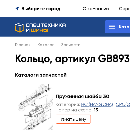
Выберите город
О компании
Сер
Ката
Главная
Каталог
Запчасти
Кольцо, артикул GB893
Каталоги запчастей
Пружинная шайба 30
Категория:
HC (HANGCHA)
CPC(Q
Номер на схеме:
13
Узнать цену