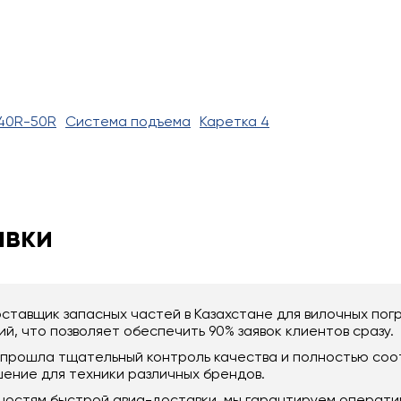
40R-50R
Система подъема
Каретка 4
авки
ставщик запасных частей в Казахстане для вилочных пог
й, что позволяет обеспечить 90% заявок клиентов сразу.
6) прошла тщательный контроль качества и полностью со
ение для техники различных брендов.
ностям быстрой авиа-доставки, мы гарантируем операти