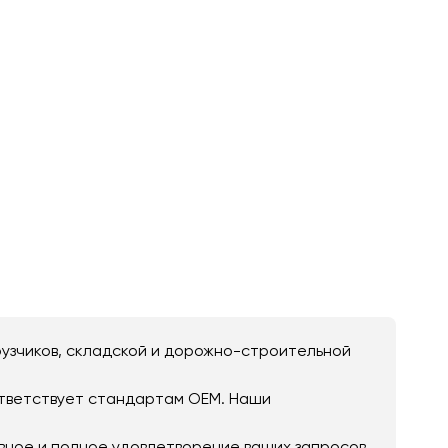
рузчиков, складской и дорожно-строительной
ответствует стандартам OEM. Наши
вное и полное удовлетворение ваших запросов,