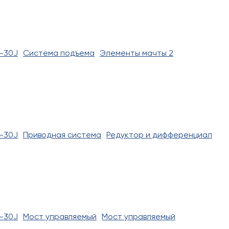
-30J
Система подъема
Элементы мачты 2
-30J
Приводная система
Редуктор и дифференциал
-30J
Мост управляемый
Мост управляемый