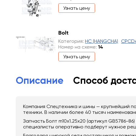
Узнать цену
Bolt
Категория:
HC (HANGCHA)
CPCD
Номер на схеме:
14
Узнать цену
Описание
Способ дост
Компания Спецтехника и шины — крупнейший по
техники. В наличии более 40 тысяч наименовани
Запчасть Болт m10x1.25x20 (артикул GB5786-8
специалисты оперативно подберут нужное реш
Благодаря широкой сети поставщиков и возмож