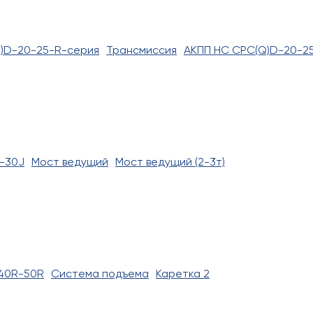
)D-20-25-R-серия
Трансмиссия
АКПП HC CPC(Q)D-20-2
-30J
Мост ведущий
Мост ведущий (2-3т)
40R-50R
Система подъема
Каретка 2