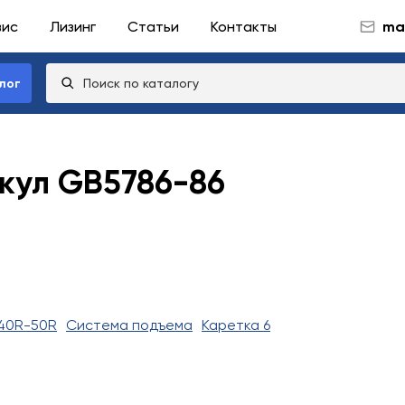
вис
Лизинг
Статьи
Контакты
mai
лог
икул GB5786-86
40R-50R
Система подъема
Каретка 6