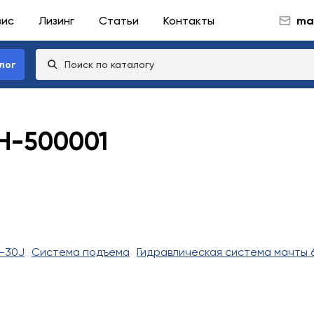
вис
Лизинг
Статьи
Контакты
mai
лог
DH-500001
-30J
Система подъема
Гидравлическая система мачты 