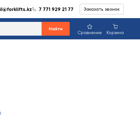
l@forklifts.kz
7 771 929 21 77
Заказать звонок
Найти
Сравнение
Корзина
6