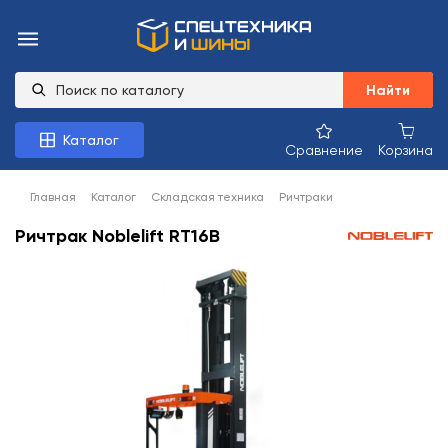
Найти
Каталог
Сравнение
Корзина
Главная
Каталог
Складская техника
Ричтраки
Ричтрак Noblelift RT16B