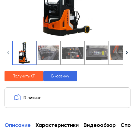
Получить КП
В корзину
В лизинг
Описание
Характеристики
Видеообзор
Спос