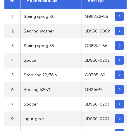
№
Наименование
Артикул
1
Spring sprag 80
GB893.2-86
2
Bearing washer
JDS30-0009
3
Spring sprag 35
GB894.1-86
4
Spacer
JDS30-0202
5
Stop ring 72/78.6
GB305-89
6
Bearing 6207N
GB276-94
7
Spacer
JDS30-0203
9
Input gear
JDS30-0201