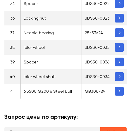
34
Spacer
JDS30-0022
36
Locking nut
JDS30-0023
37
Needle bearing
25×33×24
38
Idler wheel
JDS30-0035
39
Spacer
JDS30-0036
40
Idler wheel shaft
JDS30-0034
41
6.3500 G200 6 Steel ball
GB308-89
Запрос цены по артикулу: