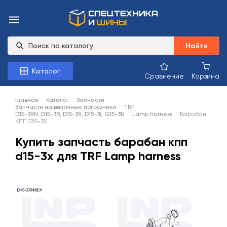
Найти
Каталог
Сравнение
Корзина
Главная
Каталог
Запчасти
Запчасти на вилочные погрузчики
TRF
D15-3XN, D15-3B, D15-3X, D15-3i, G15-3N
Lamp harness
Барабан
КПП D15-3X
Купить запчасть барабан кпп
d15-3x для TRF Lamp harness