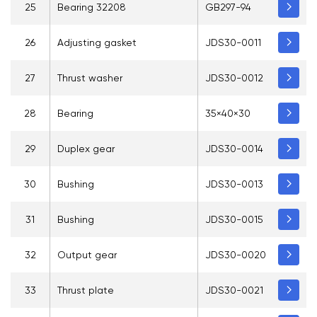
25
Bearing 32208
GB297-94
26
Adjusting gasket
JDS30-0011
27
Thrust washer
JDS30-0012
28
Bearing
35×40×30
29
Duplex gear
JDS30-0014
30
Bushing
JDS30-0013
31
Bushing
JDS30-0015
32
Output gear
JDS30-0020
33
Thrust plate
JDS30-0021