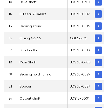
10
Drive shaft
JDS30-0301
14
Oil seal 25×40×8
JDS30-0019
15
Bearing stand
JDS30-0016
16
O-ring 42×3.5
GB1235-76
17
Shaft collar
JDS30-0018
18
Main Shaft
JDS30-0400
19
Bearing holding ring
JDS30-0029
21
Spacer
JDS30-0027
24
Output shaft
JDS18-0001