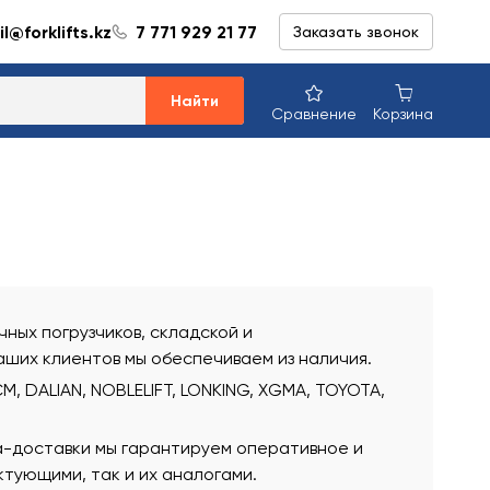
l@forklifts.kz
7 771 929 21 77
Заказать звонок
Найти
Сравнение
Корзина
ных погрузчиков, складской и
аших клиентов мы обеспечиваем из наличия.
, DALIAN, NOBLELIFT, LONKING, XGMA, TOYOTA,
а-доставки мы гарантируем оперативное и
тующими, так и их аналогами.