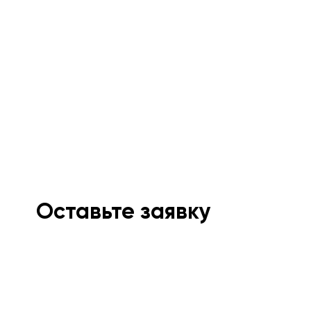
Оставьте заявку
Мы свяжемся с вами в ближайшее время и
проконсультируем.