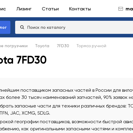
вис
Лизинг
Статьи
Контакты
mai
лог
ые погрузчики
Toyota
7FD30
Тормоз ручной
ota 7FD30
нейшим поставщиком запасных частей в России для вилоч
х более 30 тысяч наименований запчастей, 90% заявок н
ать запасные части для техники различных брендов: TCM
 TFN, JAC, XCMG, SDLG.
рокой географии поставщиков, возможности быстрой ави
бжению, как оригинальными запасными частями и комплек