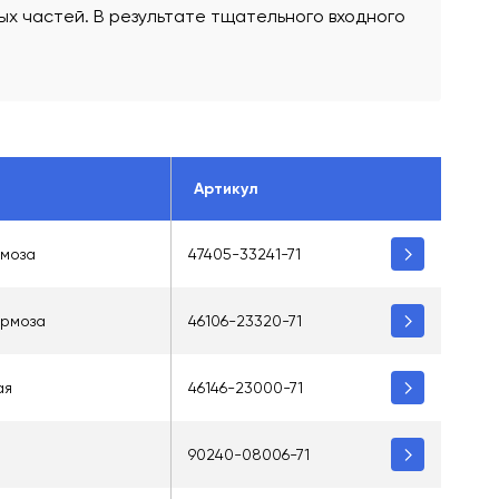
х частей. В результате тщательного входного
Артикул
рмоза
47405-33241-71
ормоза
46106-23320-71
ая
46146-23000-71
90240-08006-71