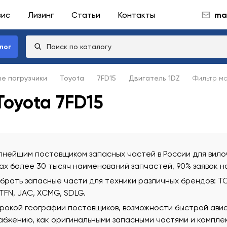
вис
Лизинг
Статьи
Контакты
mai
лог
ые погрузчики
Toyota
7FD15
Двигатель 1DZ
Фильтр м
oyota 7FD15
нейшим поставщиком запасных частей в России для вилоч
х более 30 тысяч наименований запчастей, 90% заявок н
ать запасные части для техники различных брендов: TCM
 TFN, JAC, XCMG, SDLG.
рокой географии поставщиков, возможности быстрой ави
бжению, как оригинальными запасными частями и комплек