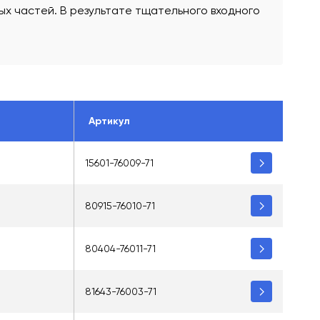
х частей. В результате тщательного входного
Артикул
15601-76009-71
80915-76010-71
80404-76011-71
81643-76003-71