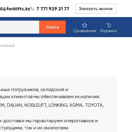
l@forklifts.kz
7 771 929 21 77
Заказать звонок
Найти
Сравнение
Корзина
асляный
ных погрузчиков, складской и
аших клиентов мы обеспечиваем из наличия.
, DALIAN, NOBLELIFT, LONKING, XGMA, TOYOTA,
а-доставки мы гарантируем оперативное и
тующими, так и их аналогами.