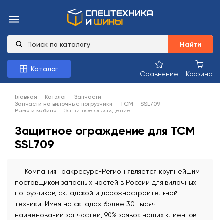
Найти
Каталог
Сравнение
Корзина
Главная
Каталог
Запчасти
Запчасти на вилочные погрузчики
TCM
SSL709
Рама и кабина
Защитное ограждение
Защитное ограждение для TCM
SSL709
Компания Тракресурс-Регион является крупнейшим
поставщиком запасных частей в России для вилочных
погрузчиков, складской и дорожностроительной
техники. Имея на складах более 30 тысяч
наименований запчастей, 90% заявок наших клиентов