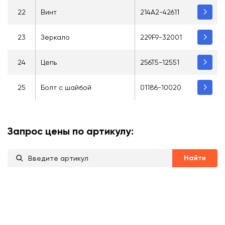
22
Винт
214A2-42611
23
Зеркало
229F9-32001
24
Цепь
256T5-12551
25
Болт с шайбой
01186-10020
Запрос цены по артикулу:
Найти