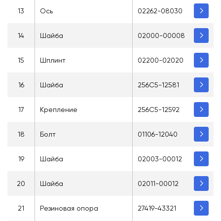
13
Ось
02262-08030
14
Шайба
02000-00008
15
Шплинт
02200-02020
16
Шайба
256C5-12581
17
Крепление
256C5-12592
18
Болт
01106-12040
19
Шайба
02003-00012
20
Шайба
02011-00012
21
Резиновая опора
27419-43321