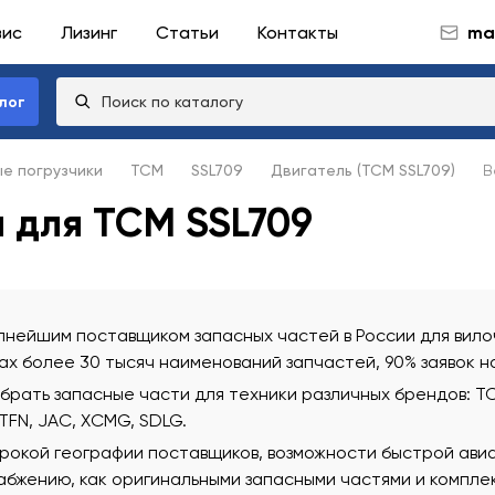
вис
Лизинг
Статьи
Контакты
mai
лог
ые погрузчики
TCM
SSL709
Двигатель (TCM SSL709)
В
а для TCM SSL709
нейшим поставщиком запасных частей в России для вилоч
х более 30 тысяч наименований запчастей, 90% заявок н
ать запасные части для техники различных брендов: TCM
 TFN, JAC, XCMG, SDLG.
рокой географии поставщиков, возможности быстрой ави
бжению, как оригинальными запасными частями и комплек