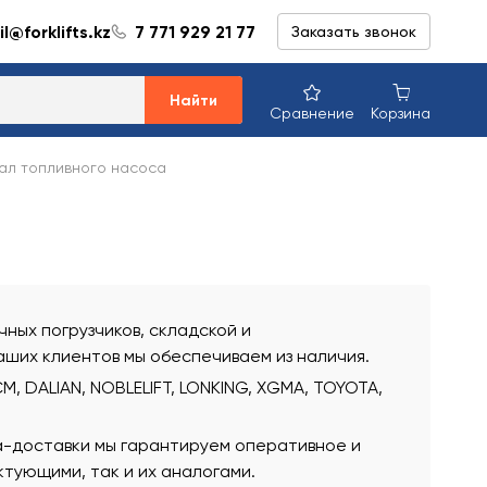
l@forklifts.kz
7 771 929 21 77
Заказать звонок
Найти
Сравнение
Корзина
ал топливного насоса
ных погрузчиков, складской и
аших клиентов мы обеспечиваем из наличия.
, DALIAN, NOBLELIFT, LONKING, XGMA, TOYOTA,
а-доставки мы гарантируем оперативное и
тующими, так и их аналогами.