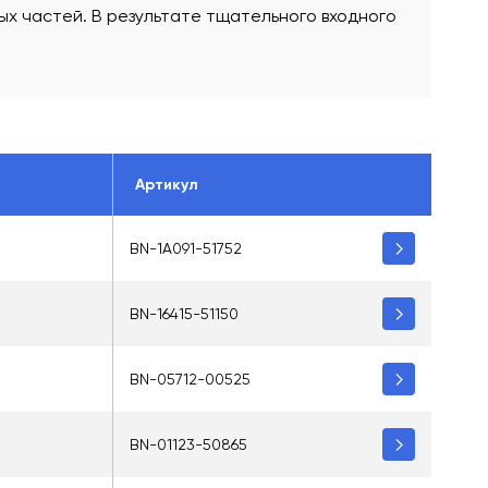
х частей. В результате тщательного входного
Артикул
BN-1A091-51752
BN-16415-51150
BN-05712-00525
BN-01123-50865