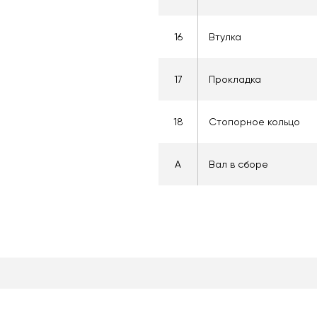
16
Втулка
17
Прокладка
18
Стопорное кольцо
A
Вал в сборе