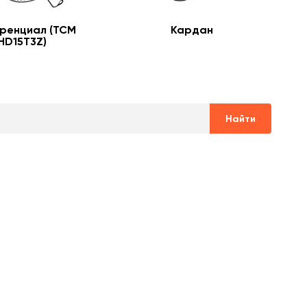
ренциал (TCM
Кардан
HD15T3Z)
Найти