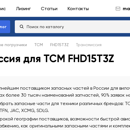
вис
Лизинг
Статьи
Контакты
mai
лог
ые погрузчики
TCM
FHD15T3Z
Трансмиссия
ссия для TCM FHD15T3Z
нейшим поставщиком запасных частей в России для вилоч
х более 30 тысяч наименований запчастей, 90% заявок н
ать запасные части для техники различных брендов: TCM
 TFN, JAC, XCMG, SDLG.
рокой географии поставщиков, возможности быстрой ави
бжению, как оригинальными запасными частями и комплек