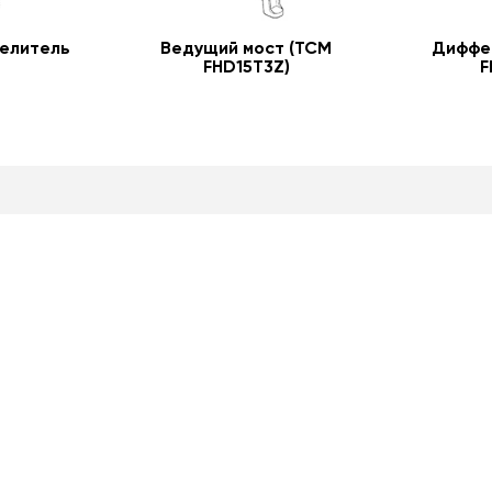
елитель
Ведущий мост (TCM
Диффе
FHD15T3Z)
F