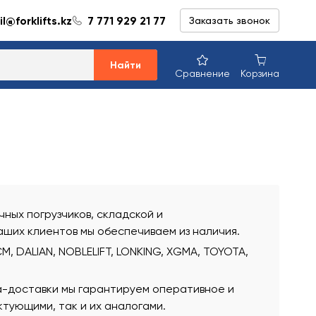
l@forklifts.kz
7 771 929 21 77
Заказать звонок
Найти
Сравнение
Корзина
ных погрузчиков, складской и
аших клиентов мы обеспечиваем из наличия.
, DALIAN, NOBLELIFT, LONKING, XGMA, TOYOTA,
а-доставки мы гарантируем оперативное и
тующими, так и их аналогами.