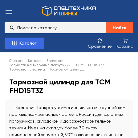
Найти
Каталог
Сравнение
Корзина
Главная
Каталог
Запчасти
Запчасти на вилочные погрузчики
TCM
FHD15T3Z
Тормозная система
Тормозной цилиндр
Тормозной цилиндр для TCM
FHD15T3Z
Компания Тракресурс-Регион является крупнейшим
поставщиком запасных частей в России для вилочных
погрузчиков, складской и дорожностроительной
техники. Имея на складах более 30 тысяч
наименований запчастей, 90% заявок наших клиентов