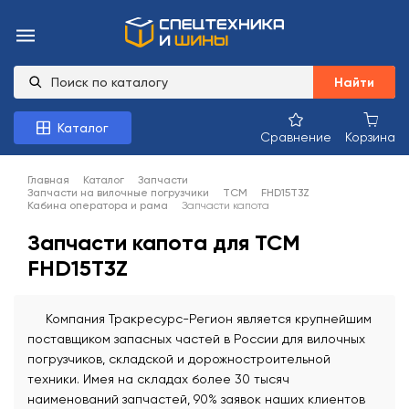
Найти
Каталог
Сравнение
Корзина
Главная
Каталог
Запчасти
Запчасти на вилочные погрузчики
TCM
FHD15T3Z
Кабина оператора и рама
Запчасти капота
Запчасти капота для TCM
FHD15T3Z
Компания Тракресурс-Регион является крупнейшим
поставщиком запасных частей в России для вилочных
погрузчиков, складской и дорожностроительной
техники. Имея на складах более 30 тысяч
наименований запчастей, 90% заявок наших клиентов