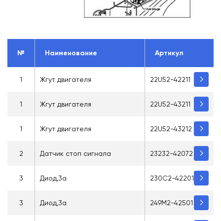
№
Наименование
Артикул
1
Жгут двигателя
22U52-42211
1
Жгут двигателя
22U52-43211
1
Жгут двигателя
22U52-43212
2
Датчик стоп сигнала
23232-42072
3
Диод,3a
230C2-42201
3
Диод,3a
249M2-42501