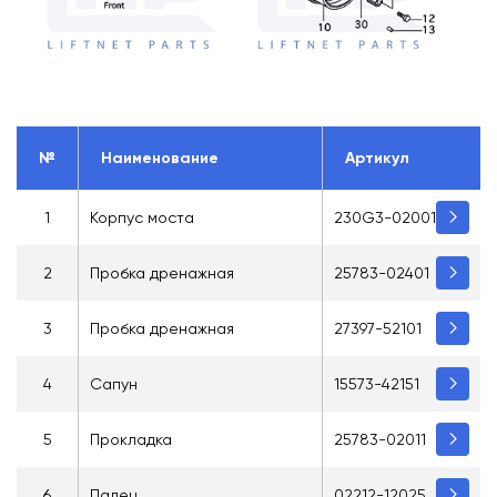
№
Наименование
Артикул
1
Корпус моста
230G3-02001
2
Пробка дренажная
25783-02401
3
Пробка дренажная
27397-52101
4
Сапун
15573-42151
5
Прокладка
25783-02011
6
Палец
02212-12025