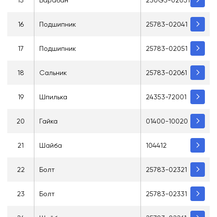
16
Подшипник
25783-02041
17
Подшипник
25783-02051
18
Сальник
25783-02061
19
Шпилька
24353-72001
20
Гайка
01400-10020
21
Шайба
104412
22
Болт
25783-02321
23
Болт
25783-02331