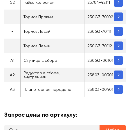
52
Гайка колесная
25784-42111
-
Тормоз Правый
230G3-70102
-
Тормоз Левый
230G3-70111
-
Тормоз Левый
230G3-70112
A1
Ступица в сборе
230G3-00101
Редуктор в сборе,
A2
25803-00301
внутренний
A3
Планетарная передача
25803-00401
Запрос цены по артикулу: