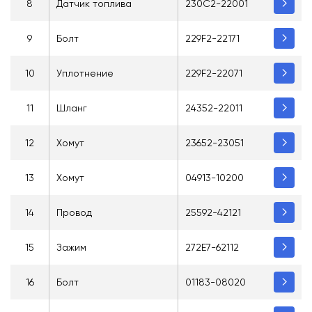
8
Датчик топлива
230С2-22001
9
Болт
229F2-22171
10
Уплотнение
229F2-22071
11
Шланг
24352-22011
12
Хомут
23652-23051
13
Хомут
04913-10200
14
Провод
25592-42121
15
Зажим
272Е7-62112
16
Болт
01183-08020