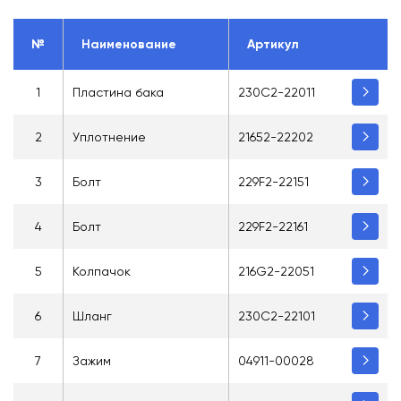
№
Наименование
Артикул
1
Пластина бака
230C2-22011
2
Уплотнение
21652-22202
3
Болт
229F2-22151
4
Болт
229F2-22161
5
Колпачок
216G2-22051
6
Шланг
230C2-22101
7
Зажим
04911-00028