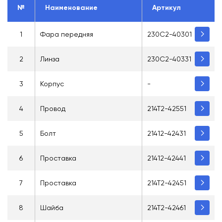
№
Наименование
Артикул
1
Фара передняя
230C2-40301
2
Линза
230С2-40331
3
Корпус
-
4
Провод
214Т2-42551
5
Болт
21412-42431
6
Проставка
21412-42441
7
Проставка
214Т2-42451
8
Шайба
214Т2-42461