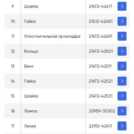
9
Шайба
214Т2-42471
10
Гайка
21412-42481
11
Уплотнительная прокладка
214Т2-42491
12
Кольцо
214Т2-42501
13
Винт
214Т2-42511
14
Гайка
214Т2-42521
15
Шайба
214Т2-42531
16
Лампа
20959-30302
17
Линза
22192-42411