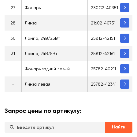
27
Фонарь
230С2-40351
28
Линза
21602-40731
30
Лампа, 24В/25Вт
25812-42151
31
Лампа, 24В/5Вт
25812-42161
-
Фонарь задний левый
25782-40211
-
Линза левая
25782-42341
Запрос цены по артикулу:
Найти