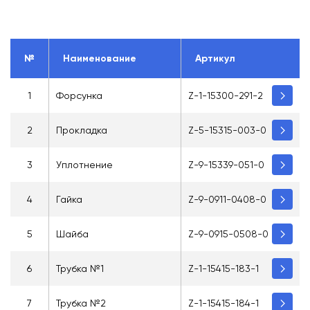
№
Наименование
Артикул
1
Форсунка
Z-1-15300-291-2
2
Прокладка
Z-5-15315-003-0
3
Уплотнение
Z-9-15339-051-0
4
Гайка
Z-9-0911-0408-0
5
Шайба
Z-9-0915-0508-0
6
Трубка №1
Z-1-15415-183-1
7
Трубка №2
Z-1-15415-184-1