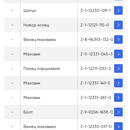
-
Шатун
Z-1-12230-129-1
-
Набор колец
Z-1-12121-115-0
-
Венец маховика
Z-8-94393-132-0
-
Маховик
Z-5-12331-045-3
-
Палец поршневой
Z-1-12211-033-2
-
Маховик
Z-1-12331-149-5
-
Маховик
Z-1-12331-267-0
-
Болт
Z-9-9206-1638-0
-
Венец маховика
Z-1-12333-017-0