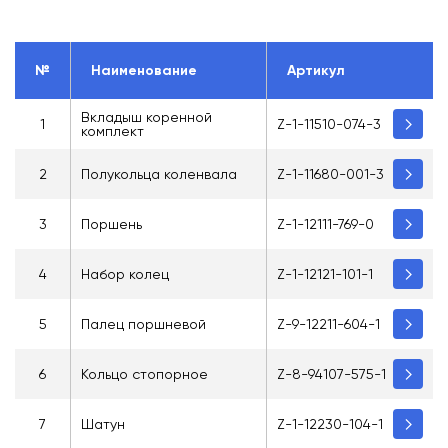
№
Наименование
Артикул
Вкладыш коренной
1
Z-1-11510-074-3
комплект
2
Полукольца коленвала
Z-1-11680-001-3
3
Поршень
Z-1-12111-769-0
4
Набор колец
Z-1-12121-101-1
5
Палец поршневой
Z-9-12211-604-1
6
Кольцо стопорное
Z-8-94107-575-1
7
Шатун
Z-1-12230-104-1