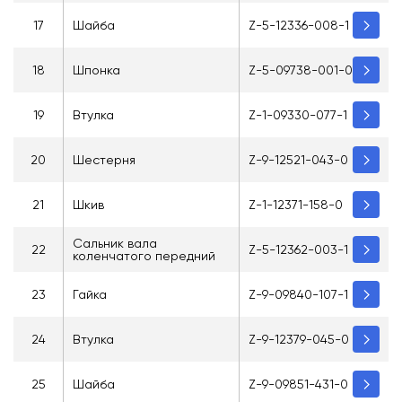
17
Шайба
Z-5-12336-008-1
18
Шпонка
Z-5-09738-001-0
19
Втулка
Z-1-09330-077-1
20
Шестерня
Z-9-12521-043-0
21
Шкив
Z-1-12371-158-0
Сальник вала
22
Z-5-12362-003-1
коленчатого передний
23
Гайка
Z-9-09840-107-1
24
Втулка
Z-9-12379-045-0
25
Шайба
Z-9-09851-431-0