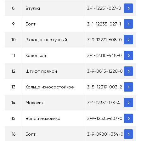
8
Втулка
Z-1-12251-027-0
9
Болт
Z-1-12235-027-1
10
Вкладыш шатунный
Z-9-12271-608-0
11
Коленвал
Z-1-12310-448-0
12
Штифт прямой
Z-9-0815-1220-0
13
Кольцо износостойкое
Z-5-12319-003-2
14
Маховик
Z-1-12331-178-4
15
Венец маховика
Z-9-12333-607-0
16
Болт
Z-9-09801-334-0