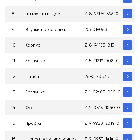
8
Гильза цилиндра
Z-8-97176-896-0
9
Втулки на коленвал
20801-08311
10
Корпус
Z-8-94155-815
11
Заглушка
Z-5-11219-008-0
12
Штифт
28E01-08781
13
Заглушка
Z-1-09605-050-0
14
Ось
Z-9-0815-1040-0
15
Пробка
Z-9-9920-2314-0
16
Шайба регулировочная
Z-9-0957-1414-0