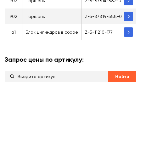
902
Поршень
Z-5-87814-587-0
902
Поршень
Z-5-87814-588-0
a1
Блок цилиндров в сборе
Z-5-11210-177
Запрос цены по артикулу:
Найти