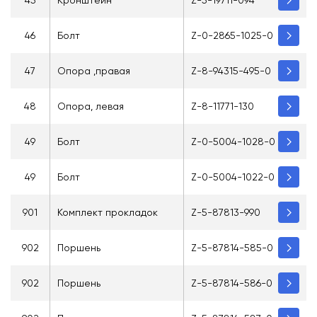
45
Кронштейн
Z-5-19711-094
46
Болт
Z-0-2865-1025-0
47
Опора ,правая
Z-8-94315-495-0
48
Опора, левая
Z-8-11771-130
49
Болт
Z-0-5004-1028-0
49
Болт
Z-0-5004-1022-0
901
Комплект прокладок
Z-5-87813-990
902
Поршень
Z-5-87814-585-0
902
Поршень
Z-5-87814-586-0