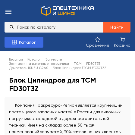
Найти
Каталог
Сравнение
Корзина
Главная
Каталог
Запчасти
Запчасти на вилочные погрузчики
TCM
FD30T3Z
Двигатель ISUZU C240
Блок Цилиндров (TCM FD30T3Z)
Блок Цилиндров для TCM
FD30T3Z
Компания Тракресурс-Регион является крупнейшим
поставщиком запасных частей в России для вилочных
погрузчиков, складской и дорожностроительной
техники. Имея на складах более 30 тысяч
наименований запчастей, 90% заявок наших клиентов