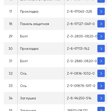
17
Прокладка
Z-8-97045-328
18
Панель защитная
Z-8-97127-049-0
29
Болт
Z-0-2805-0820-0
30
Прокладка
Z-8-97113-742
31
Болт
Z-0-2865-0820-0
32
Ось
Z-9-0816-1032-0
33
Ось
Z-9-09878-597-0
34
Заглушка
Z-8-94250-514
35
Заглушка
28E01-08271