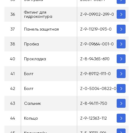
Фитинг для
36
Z-9-09902-299-0
гидроконтура
37
Панель защитная
Z-9-11219-093-0
38
Пробка
Z-9-09664-001-0
40
Прокладка
Z-8-94365-690
41
Болт
Z-9-89112-911-0
42
Болт
Z-0-5004-0822-0
43
Сальник
Z-8-94111-750
44
Кольцо
Z-9-12363-112