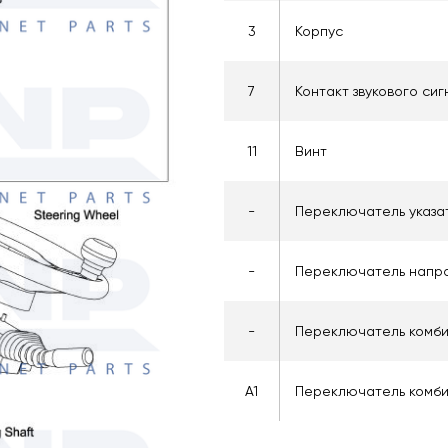
3
Корпус
7
Контакт звукового си
11
Винт
-
Переключатель указа
-
Переключатель напра
-
Переключатель комб
A1
Переключатель комб