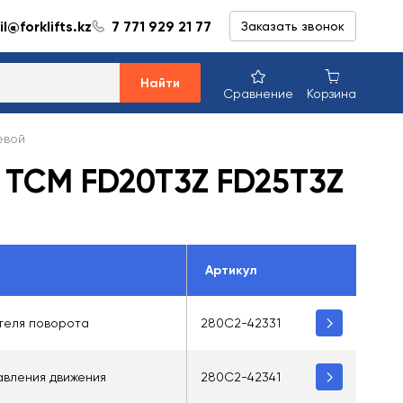
l@forklifts.kz
7 771 929 21 77
Заказать звонок
Найти
Сравнение
Корзина
евой
 TCM FD20T3Z FD25T3Z
Артикул
теля поворота
280C2-42331
вления движения
280C2-42341