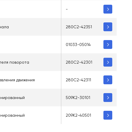
-
гнала
280C2-42351
01033-05014
теля поворота
280C2-42301
вления движения
280C2-42311
инированный
509K2-30101
инированный
209K2-40501