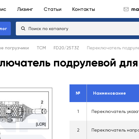
вис
Лизинг
Статьи
Контакты
mai
лог
ые погрузчики
TCM
FD20/25T3Z
Переключатель подрул
ключатель подрулевой для
№
Наименование
1
Переключатель указа
2
Переключатель напра