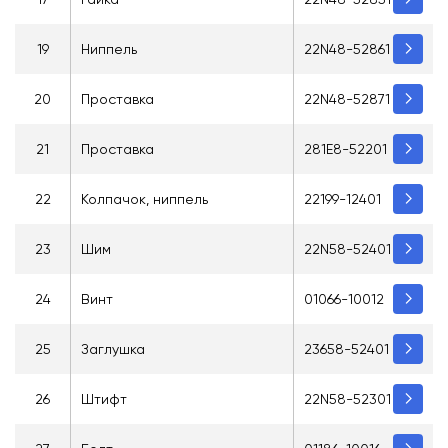
19
Ниппель
22N48-52861
20
Проставка
22N48-52871
21
Проставка
281E8-52201
22
Колпачок, ниппель
22199-12401
23
Шим
22N58-52401
24
Винт
01066-10012
25
Заглушка
23658-52401
26
Штифт
22N58-52301