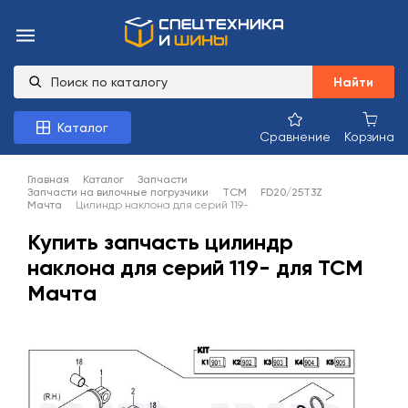
Найти
Каталог
Сравнение
Корзина
Главная
Каталог
Запчасти
Запчасти на вилочные погрузчики
TCM
FD20/25T3Z
Мачта
Цилиндр наклона для серий 119-
Купить запчасть цилиндр
наклона для серий 119- для TCM
Мачта