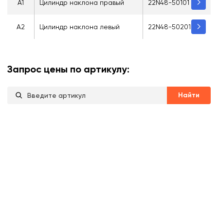
A1
Цилиндр наклона правый
22N48-50101
A2
Цилиндр наклона левый
22N48-50201
Запрос цены по артикулу:
Найти