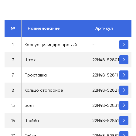
№
Наименование
Артикул
1
Корпус цилиндра правый
-
3
Шток
22N48-52801
7
Проставка
22N48-52811
8
Кольцо стопорное
22N48-52821
15
Болт
22N48-52831
16
Шайба
22N48-52841
17
Гайка
22N48-52851