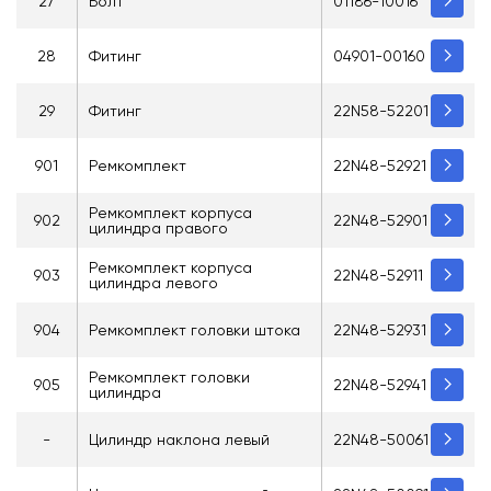
27
Болт
01186-10016
28
Фитинг
04901-00160
29
Фитинг
22N58-52201
901
Ремкомплект
22N48-52921
Ремкомплект корпуса
902
22N48-52901
цилиндра правого
Ремкомплект корпуса
903
22N48-52911
цилиндра левого
904
Ремкомплект головки штока
22N48-52931
Ремкомплект головки
905
22N48-52941
цилиндра
-
Цилиндр наклона левый
22N48-50061