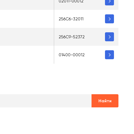
02011-00012
256C6-32011
256C9-52372
01400-00012
Найти