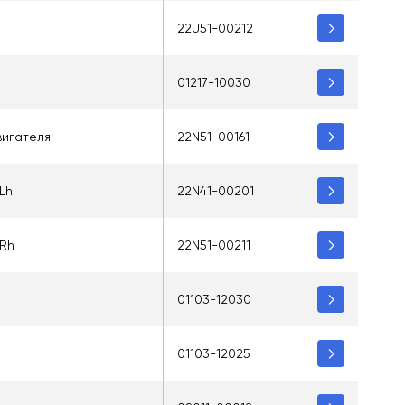
22U51-00212
01217-10030
вигателя
22N51-00161
Lh
22N41-00201
Rh
22N51-00211
01103-12030
01103-12025