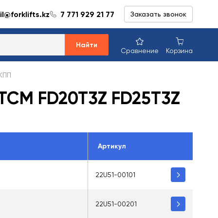
l@forklifts.kz
7 771 929 21 77
Заказать звонок
Найти
Сравнение
Корзина
 КПП
 TCM FD20T3Z FD25T3Z
Артикул
22U51-00101
22U51-00201