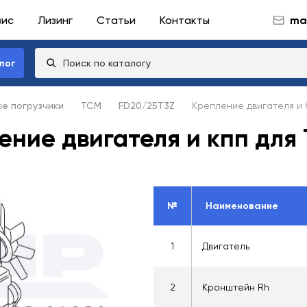
вис
Лизинг
Статьи
Контакты
mai
лог
ые погрузчики
TCM
FD20/25T3Z
Крепление двигателя и
ение двигателя и кпп для
№
Наименование
1
Двигатель
2
Кронштейн Rh