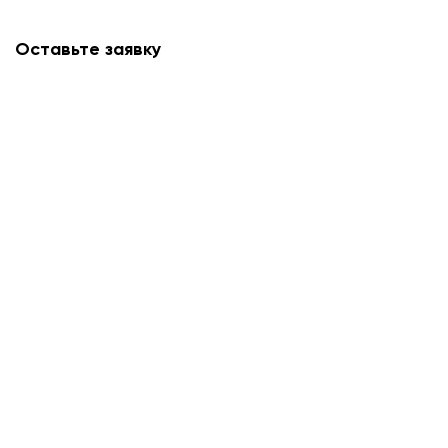
Оставьте заявку
Мы свяжемся с вами в ближайшее время и
проконсультируем.