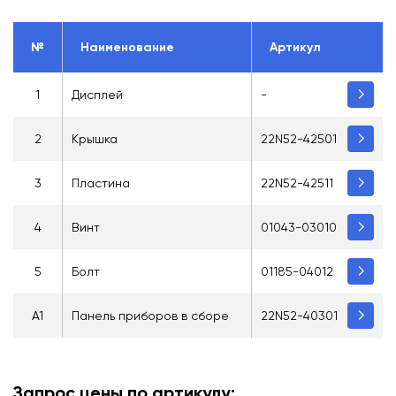
№
Наименование
Артикул
1
Дисплей
-
2
Крышка
22N52-42501
3
Пластина
22N52-42511
4
Винт
01043-03010
5
Болт
01185-04012
A1
Панель приборов в сборе
22N52-40301
Запрос цены по артикулу: