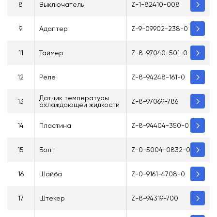
8
Выключатель
Z-1-82410-008
9
Адаптер
Z-9-09902-238-0
11
Таймер
Z-8-97040-501-0
12
Реле
Z-8-94248-161-0
Датчик температуры
13
Z-8-97069-786
охлаждающей жидкости
14
Пластина
Z-8-94404-350-0
15
Болт
Z-0-5004-0832-0
16
Шайба
Z-0-9161-4708-0
17
Штекер
Z-8-94319-700