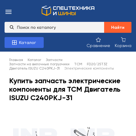
Найти
Каталог
Сравнение
Корзина
Главная
Каталог
Запчасти
Запчасти на вилочные погрузчики
TCM
FD20/25T3Z
Двигатель ISUZU C240PKJ-31
Электрические компоненты
Купить запчасть электрические
компоненты для TCM Двигатель
ISUZU C240PKJ-31