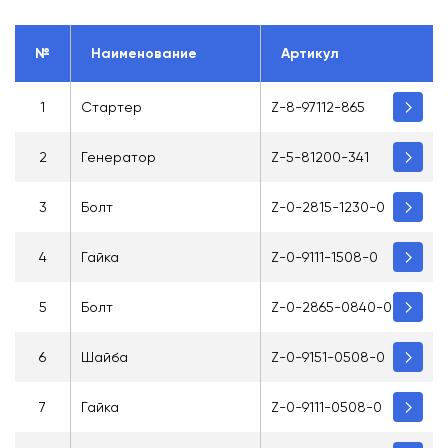
№
Наименование
Артикул
1
Стартер
Z-8-97112-865
2
Генератор
Z-5-81200-341
3
Болт
Z-0-2815-1230-0
4
Гайка
Z-0-9111-1508-0
5
Болт
Z-0-2865-0840-0
6
Шайба
Z-0-9151-0508-0
7
Гайка
Z-0-9111-0508-0