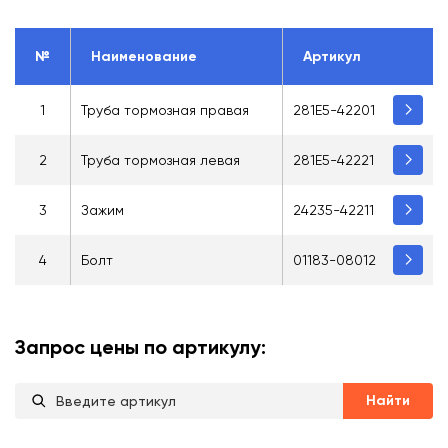
№
Наименование
Артикул
1
Труба тормозная правая
281E5-42201
2
Труба тормозная левая
281E5-42221
3
Зажим
24235-42211
4
Болт
01183-08012
Запрос цены по артикулу:
Найти