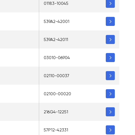
01183-10045
539A2-42001
539A2-42011
03010-06904
02110-00037
02100-00020
216G4-12251
57P12-42331