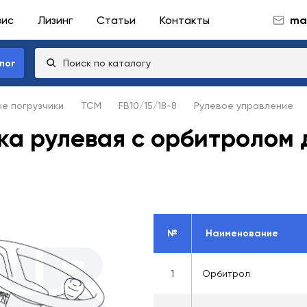
вис
Лизинг
Статьи
Контакты
mai
лог
ые погрузчики
TCM
FB10/15/18-8
Рулевое управление
ка рулевая с орбитролом
№
Наименование
1
Орбитрол