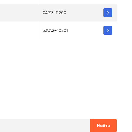
04913-11200
539A2-40201
Найти