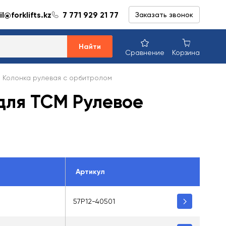
l@forklifts.kz
7 771 929 21 77
Заказать звонок
Найти
Сравнение
Корзина
Колонка рулевая с орбитролом
 для TCM Рулевое
Артикул
57P12-40501