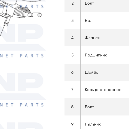
2
Болт
3
Вал
4
Фланец
5
Подшипник
6
Шайба
7
Кольцо стопорное
8
Болт
9
Пыльник