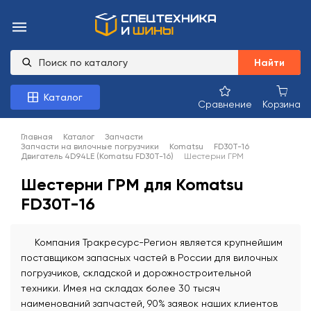
Найти
Каталог
Сравнение
Корзина
Главная
Каталог
Запчасти
Запчасти на вилочные погрузчики
Komatsu
FD30T-16
Двигатель 4D94LE (Komatsu FD30T-16)
Шестерни ГРМ
Шестерни ГРМ для Komatsu
FD30T-16
Компания Тракресурс-Регион является крупнейшим
поставщиком запасных частей в России для вилочных
погрузчиков, складской и дорожностроительной
техники. Имея на складах более 30 тысяч
наименований запчастей, 90% заявок наших клиентов