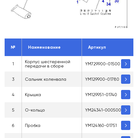
№
Наименование
Артикул
Корпус шестеренной
1
YM729900-01500
передачи в сборе
3
Сальник коленвала
YM129900-01780
4
Крышка
YM129951-01740
5
О-кольцо
YM24341-000500
6
Пробка
YM124160-01751