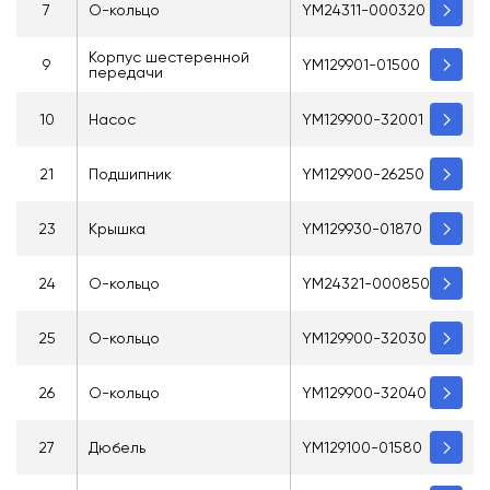
7
О-кольцо
YM24311-000320
Корпус шестеренной
9
YM129901-01500
передачи
10
Насос
YM129900-32001
21
Подшипник
YM129900-26250
23
Крышка
YM129930-01870
24
О-кольцо
YM24321-000850
25
О-кольцо
YM129900-32030
26
О-кольцо
YM129900-32040
27
Дюбель
YM129100-01580