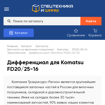
Найти
Каталог
Сравнение
Корзина
Главная
Каталог
Запчасти
Запчасти на вилочные погрузчики
Komatsu
FD20/25-16
Трансмиссия
Дифференциал (Komatsu FD20/25-16)
Дифференциал для Komatsu
FD20/25-16
Компания Тракресурс-Регион является крупнейшим
поставщиком запасных частей в России для вилочных
погрузчиков, складской и дорожностроительной
техники. Имея на складах более 30 тысяч
наименований запчастей, 90% заявок наших клиентов