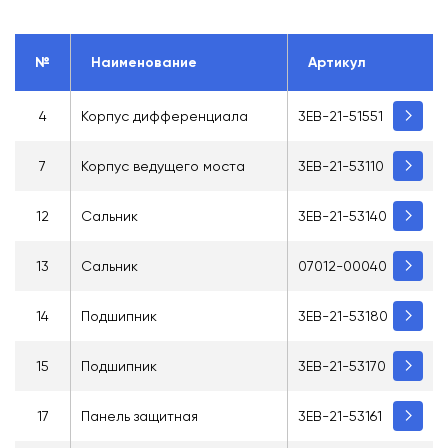
№
Наименование
Артикул
4
Корпус дифференциала
3EB-21-51551
7
Корпус ведущего моста
3EB-21-53110
12
Сальник
3EB-21-53140
13
Сальник
07012-00040
14
Подшипник
3EB-21-53180
15
Подшипник
3EB-21-53170
17
Панель защитная
3EB-21-53161