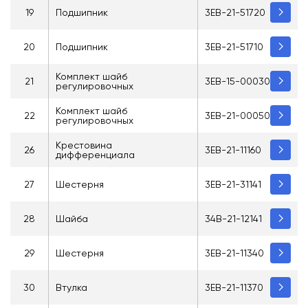
19
Подшипник
3EB-21-51720
20
Подшипник
3EB-21-51710
Комплект шайб
21
3EB-15-00030
регулировочных
Комплект шайб
22
3EB-21-00050
регулировочных
Крестовина
26
3EB-21-11160
дифференциала
27
Шестерня
3EB-21-31141
28
Шайба
34B-21-12141
29
Шестерня
3EB-21-11340
30
Втулка
3EB-21-11370