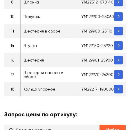
8
Шпонка
YM22512-070140
10
Полуось
YM129900-25060
11
Шестерня в сборе
YM129900-25110
14
Втулка
YM129150-25920
16
Шестерня
YM129901-25900
Шестерня насоса в
17
YM129970-26200
сборе
18
Кольцо упорное
YM22217-140000
Запрос цены по артикулу:
Найти