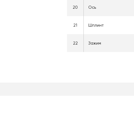
20
Ось
21
Шплинт
22
Зажим