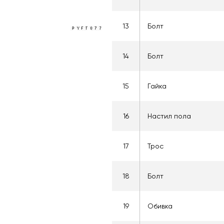
13
Болт
14
Болт
15
Гайка
16
Настил пола
17
Трос
18
Болт
19
Обивка