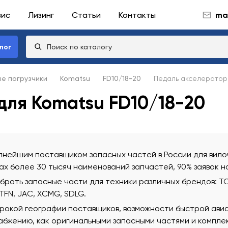
вис
Лизинг
Статьи
Контакты
mai
лог
ые погрузчики
Komatsu
FD10/18-20
Педаль акселератор
для Komatsu FD10/18-20
нейшим поставщиком запасных частей в России для вилоч
х более 30 тысяч наименований запчастей, 90% заявок н
ать запасные части для техники различных брендов: TCM
 TFN, JAC, XCMG, SDLG.
рокой географии поставщиков, возможности быстрой ави
бжению, как оригинальными запасными частями и комплек