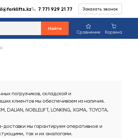
l@forklifts.kz
7 771 929 21 77
Заказать звонок
Найти
Сравнение
Корзина
а
ных погрузчиков, складской и
аших клиентов мы обеспечиваем из наличия.
, DALIAN, NOBLELIFT, LONKING, XGMA, TOYOTA,
а-доставки мы гарантируем оперативное и
тующими, так и их аналогами.