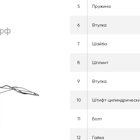
5
Пружина
6
Втулка
7
Шайба
8
Шплинт
9
Втулка
10
Штифт цилиндрическ
11
Болт
12
Гайка