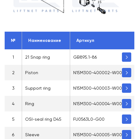
№
Наименование
Артикул
1
21 Snap ring
GB895.1-86
2
Piston
N15M300-400002-W00
3
Support ring
N15M300-400003-W00
4
Ring
N15M300-400004-W00
5
OSI-seal ring D45
FU0563L0-G00
6
Sleeve
N15M300-400005-W00