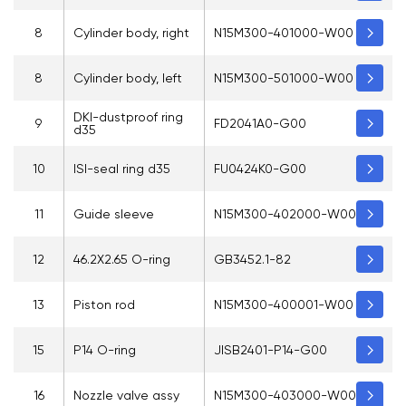
8
Cylinder body, right
N15M300-401000-W00
8
Cylinder body, left
N15M300-501000-W00
DKI-dustproof ring
9
FD2041A0-G00
d35
10
ISI-seal ring d35
FU0424K0-G00
11
Guide sleeve
N15M300-402000-W00
12
46.2X2.65 O-ring
GB3452.1-82
13
Piston rod
N15M300-400001-W00
15
P14 O-ring
JISB2401-P14-G00
16
Nozzle valve assy
N15M300-403000-W00